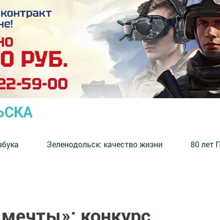
ЬСКА
збука
⁠Зеленодольск: качество жизни
80 лет 
 мечты»: конкурс