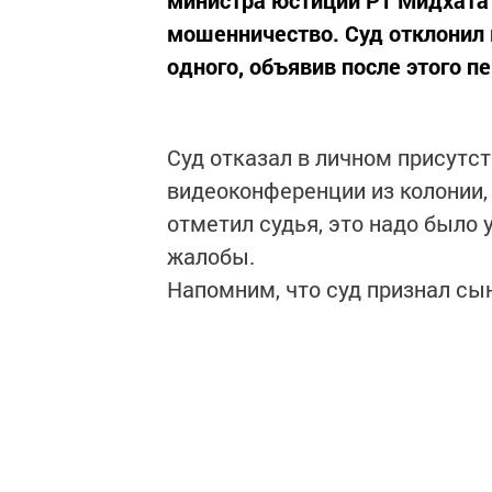
мошенничество. Суд отклонил
одного, объявив после этого п
Суд отказал в личном присутст
видеоконференции из колонии, 
отметил судья, это надо было
жалобы.
Напомним, что суд признал сы
мошенничестве и приговорил к
было установлено, что в декаб
положение в ООО «Современно
репутацию начальника правово
злоупотребил доверием предс
«Интеллект и право» и заключ