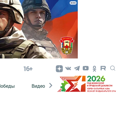
16+
Победы
Видео
Конкурсы
ЭтноДети