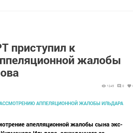
Т приступил к
аппеляционной жалобы
ова
1245
0
смотрение апелляционной жалобы сына экс-
 Курманова Ильдара, осужденного за