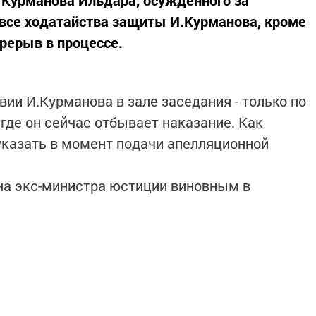
 все ходатайства защиты И.Курманова, кроме
ерерыв в процессе.
вии И.Курманова в зале заседания - только по
где он сейчас отбывает наказание. Как
 указать в момент подачи апелляционной
на экс-министра юстиции виновным в
 шести годам колонии общего режима. В суде
ре 2011 года Курманов, используя служебное
е энергетическое моделирование» («СЭМ») и
го отдела Министерства энергетики РТ,
тавителей ООО «Леруа Мерлен Восток» и ООО
ил договоры на оказание консультативных услу