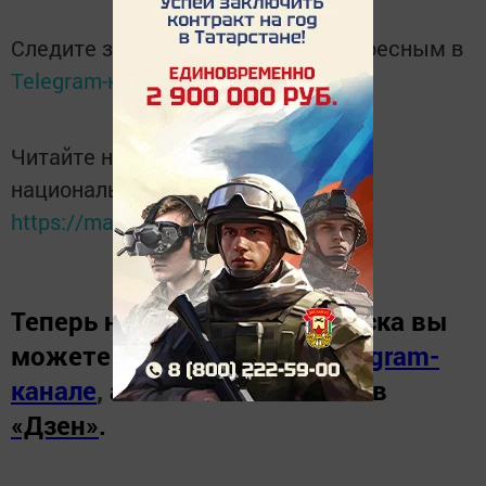
Следите за самым важным и интересным в
Telegram-канале
Татмедиа
Читайте новости Татарстана в
национальном мессенджере MАХ:
https://max.ru/tatmedia
Теперь
новости Зеленодольска вы
можете узнать в нашем
Telegram-
канале
,
а также читайте нас в
«Дзен»
.