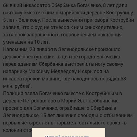
бывший инкассатор Сбербанка Богаченко, 8 лет дали
взятому вместе с ним в марийской деревне Кострубину,
5 лет - Зеликову. После вынесения приговора Кострубин
заявил, что с суд не отнесся к ним снисходительно,
хотя срок запрошенного гособвинением наказания
уменьшен на 10 лет.
Напомним, 23 января в Зеленодольске произошло
дерзкое преступление - в центре города Богаченко
перед зданием Сбербанка выстрелил в ногу своему
напарнику Максиму Медведову и скрылся на
инкассаторской машине, где находилось порядка 68
млн. рублей.
Полиция взяла Богаченко вместе с Кострубиным в
деревне Петропавлово в Марий-Эл. Гособвинение
просило для Богаченко, ограбившего Сбербанк в
Зеленодольске, 15 лет лишения свободы с отбыванием
первых четырех лет в тюрьме, а остального срока - в
колонии строгого режима.