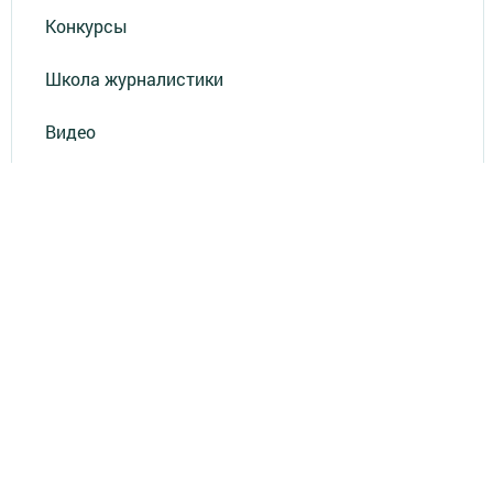
Конкурсы
Школа журналистики
Видео
Реклама в газете "Наш Зеленый Дол"
Реклама на ТВ
Реклама в газете "Зеленодольская правда"
Документы
Привет из СССР
Зеленодольская красавица