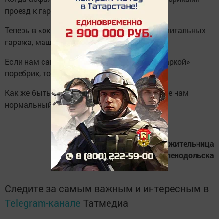
проезд к гаражам на Энгельса, 36.
Теперь в «окружении» оказались четыре капитальных
гаража, машины выехать не могут.
Если нам самостоятельно разрезать «болгаркой»
поребрик, то это будет самоуправство.
Как же быть владельцам гаражей? Сделайте нам
нормальный проезд!
Нина Михайловна Маганова
,
жительница
Зеленодольска
Следите за самым важным и интересным в
Telegram-канале
Татмедиа