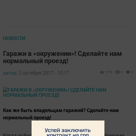
НОВОСТИ
Гаражи в «окружении»! Сделайте нам
нормальный проезд!
автор,
5 октября 2017 - 10:17
1713
0
0
Как же быть владельцам гаражей? Сделайте нам
нормальный проезд!
Когда асфальтировали улицу, закрыли поребриками