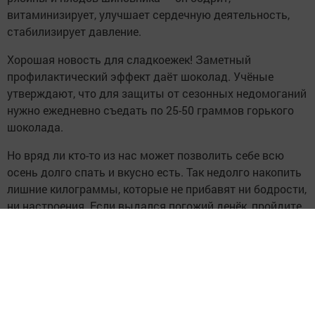
витаминизирует, улучшает сердечную деятельность,
стабилизирует давление.
Хорошая новость для сладкоежек! Заметный
профилактический эффект даёт шоколад. Учёные
утверждают, что для защиты от сезонных недомоганий
нужно ежедневно съедать по 25-50 граммов горького
шоколада.
Но вряд ли кто-то из нас может позволить себе всю
осень долго спать и вкусно есть. Так недолго накопить
лишние килограммы, которые не прибавят ни бодрости,
ни настроения. Если выдался погожий денёк, пройдите
хотя бы одну остановку пешком. Ежедневная ходьба —
хороший способ укрепления здоровья. В медицине он
называется «терренкур» и считается замечательной
оздоравливающей процедурой.
По возможности «водными займитесь процедурами».