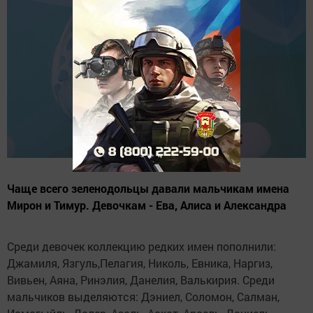
Чаще всего зеленодольцы давали мальчикам имена
Мирон и Тимур. Девочкам - Ева, Алиса и Александра
Среди девочек коллекцию редких имен пополнили:
Джамиля, Язгуль,Пелагия, Николь, Евника, Наргиз,
Вивьен, Аяна, Ринэлия, Данелия, Валькирия. Среди
мальчиков выделяются: Дэниел, Соломон, Салман,