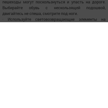
пешеходы могут поскользнуться и упасть на дороге.
Выбирайте обувь с нескользящей подошвой,
двигайтесь не спеша, смотрите под ноги.
· Используйте световозвращающие элементы на
верхней одежде, рюкзаках и сумках. В тёмное время
суток и в условиях плохой видимости (снегопад, туман)
водитель должен заметить вас заранее. Для детей это
правило обязательно!
· Родители! Ежедневно напоминайте детям о правилах
безопасного поведения на зимней дороге. Пройдите с
ними безопасный маршрут до школы, обращая
внимание на опасные участки. Контролируйте, чтобы
на детской одежде были световозвращатели.
Безопасность на зимней дороге – это общая
ответственность. Взаимная вежливость,
предсказуемость и соблюдение правил помогут
избежать трагедий и сделают наши пути безопасными.