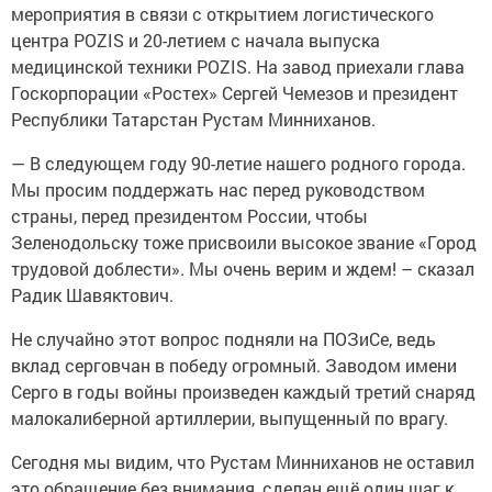
мероприятия в связи с открытием логистического
центра POZIS и 20-летием с начала выпуска
медицинской техники POZIS. На завод приехали глава
Госкорпорации «Ростех» Сергей Чемезов и президент
Республики Татарстан Рустам Минниханов.
— В следующем году 90-летие нашего родного города.
Мы просим поддержать нас перед руководством
страны, перед президентом России, чтобы
Зеленодольску тоже присвоили высокое звание «Город
трудовой доблести». Мы очень верим и ждем! – сказал
Радик Шавяктович.
Не случайно этот вопрос подняли на ПОЗиСе, ведь
вклад серговчан в победу огромный. За­водом имени
Серго в годы войны произведен каждый третий снаряд
малокалиберной артиллерии, выпущенный по врагу.
Сегодня мы видим, что Рустам Минниханов не оставил
это обращение без внимания, сделан ещё один шаг к