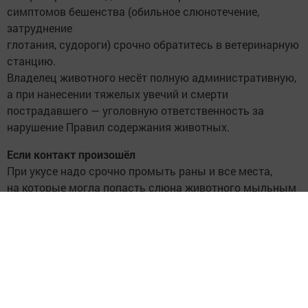
симптомов бешенства (обильное слюнотечение,
затруднение
глотания, судороги) срочно обратитесь в ветеринарную
станцию.
Владелец животного несёт полную административную,
а при нанесении тяжелых увечий и смерти
пострадавшего — уголовную ответственность за
нарушение Правил содержания животных.
Если контакт произошёл
При укусе надо срочно промыть раны и все места,
на которые могла попасть слюна животного мыльным
раствором в течение 15 минут, затем водопроводной
водой с последующей обработкой раствором перекиси
водорода. Обработать края раны 5-процентной
настойкой йода. И незамедлительно обратиться
в травмпункт, при необходимости вам назначат
прививки бесплатно.
Вакцину вводят в день обращения, а затем на 3, 7, 14,