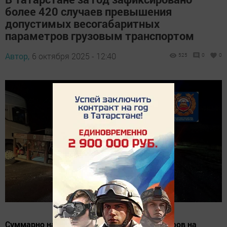
более 420 случаев превышения
допустимых весогабаритных
параметров грузовым транспортом
Автор,
6 октября 2025 - 12:40
525
0
0
Суммарно на нарушителей наложено штрафов на