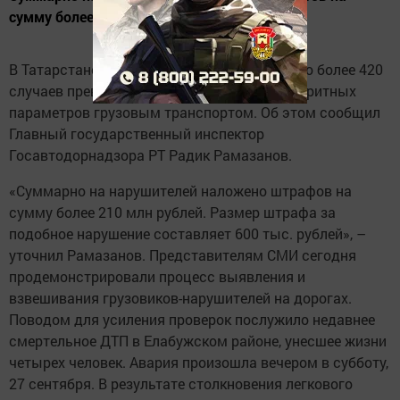
сумму более 210 млн рублей
В Татарстане за текущий год зафиксировано более 420
случаев превышения допустимых весогабаритных
параметров грузовым транспортом. Об этом сообщил
Главный государственный инспектор
Госавтодорнадзора РТ Радик Рамазанов.
«Суммарно на нарушителей наложено штрафов на
сумму более 210 млн рублей. Размер штрафа за
подобное нарушение составляет 600 тыс. рублей», –
уточнил Рамазанов. Представителям СМИ сегодня
продемонстрировали процесс выявления и
взвешивания грузовиков-нарушителей на дорогах.
Поводом для усиления проверок послужило недавнее
смертельное ДТП в Елабужском районе, унесшее жизни
четырех человек. Авария произошла вечером в субботу,
27 сентября. В результате столкновения легкового