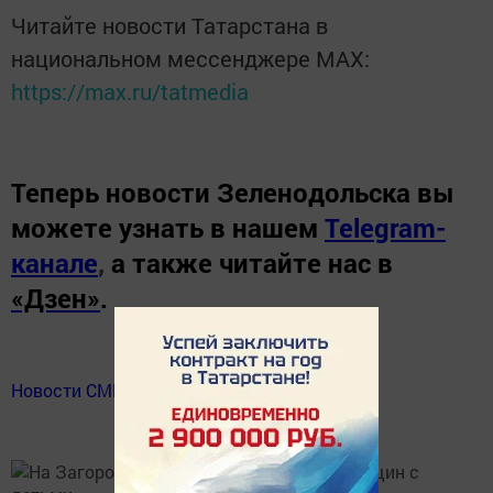
Читайте новости Татарстана в
национальном мессенджере MАХ:
https://max.ru/tatmedia
Теперь
новости Зеленодольска вы
можете узнать в нашем
Telegram-
канале
,
а также читайте нас в
«Дзен»
.
Новости СМИ2