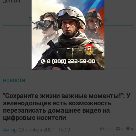
Перейти на страницу новости
НОВОСТИ
"Сохраните жизни важные моменты!": У
зеленодольцев есть возможность
перезаписать домашнее видео на
цифровые носители
Автор,
23 ноября 2021 - 15:09
1332
0
0