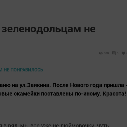
: зеленодольцам не
889
0
баню на ул.Заикина. После Нового года пришла 
новые скамейки поставлены по-иному. Красота!
я в ряд, мы все уже не дюймовочки, чуть