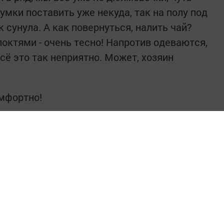
сумки поставить уже некуда, так на полу под
к сунула. А как повернуться, налить чай?
локтями - очень тесно! Напротив одеваются,
сё это так неприятно. Может, хозяин
омфортно!
Валентина У
интересным в
Telegram-канале
Татмедиа
в национальном мессенджере MАХ: