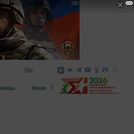
16+
Победы
Видео
Конкурсы
ЭтноДети