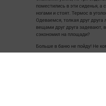
поместились в эти сиденья, а 
ногами и стоят. Термос в уголо
Одеваемся, толкая друг друга 
вещами друг друга задевают, в
сэкономил на площади?
Больше в баню не пойду! Не к
Следите за самым важным и 
Читайте новости Татарстана 
https://max.ru/tatmedia