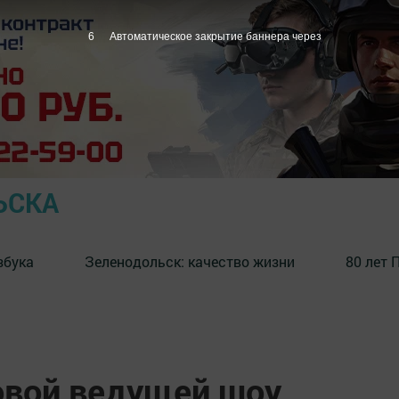
5
Автоматическое закрытие баннера через
ЬСКА
збука
⁠Зеленодольск: качество жизни
80 лет 
овой ведущей шоу