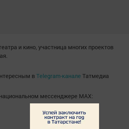
еатра и кино, участница многих проектов
ая.
интересным в
Telegram-канале
Татмедиа
в национальном мессенджере MАХ: