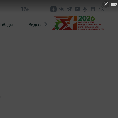
16+
Победы
Видео
Конкурсы
ЭтноДети
0