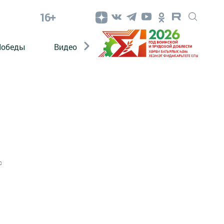
16+
Победы
Видео
Конкурсы
ЭтноДети
0