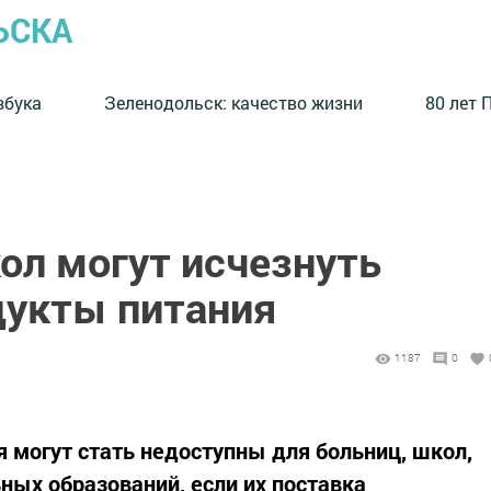
ЬСКА
збука
⁠Зеленодольск: качество жизни
80 лет 
ол могут исчезнуть
укты питания
1187
0
могут стать недоступны для больниц, школ,
ых образований, если их поставка