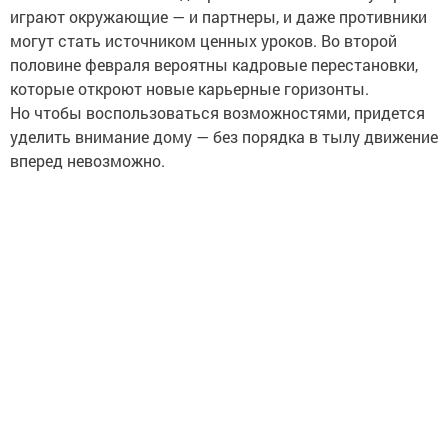
играют окружающие — и партнеры, и даже противники
могут стать источником ценных уроков. Во второй
половине февраля вероятны кадровые перестановки,
которые откроют новые карьерные горизонты.
Но чтобы воспользоваться возможностями, придется
уделить внимание дому — без порядка в тылу движение
вперед невозможно.
Раки
Ракам февраль напоминает о ценности близких людей.
Астролог называет этот месяц двойственным: с одной
стороны, нужно беречь тех, кто дорог, с другой — быть
готовым к переменам в планах. Вторая половина
месяца принесла новые возможности, связанные
с дальними партнерами, обучением и поездками.
В конце февраля эти перспективы станут отчетливее.
Глоба успокаивает: Раки не потеряют ни денег,
ни авторитета, но придется вкладывать ресурсы