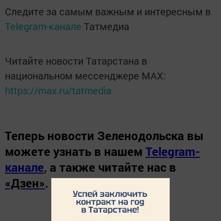
Следите за самым важным и интересным в
Telegram-канале
Татмедиа
Читайте новости Татарстана в
национальном мессенджере MАХ:
https://max.ru/tatmedia
Теперь
новости Зеленодольска вы
можете узнать в нашем
Telegram-
канале
,
а также читайте нас в
«Дзен»
.