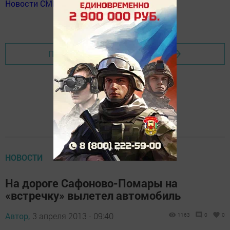
Новости СМИ2
Перейти на страницу новости
НОВОСТИ
На дороге Сафоново-Помары на
«встречку» вылетел автомобиль
Автор,
3 апреля 2013 - 09:40
1163
0
0