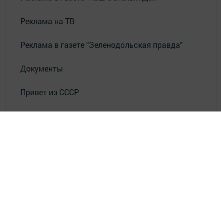
Реклама на ТВ
Реклама в газете "Зеленодольская правда"
Документы
Привет из СССР
Зеленодольская красавица
Фотолетопись Героев
Летопись мужества
«Где эта улица, где этот дом?»
Лица эпохи