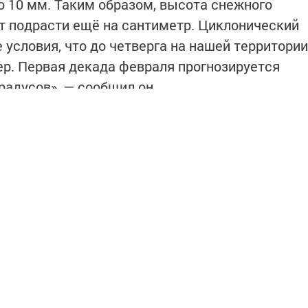
о 10 мм. Таким образом, высота снежного
т подрасти ещё на сантиметр. Циклонический
 условия, что до четверга на нашей территории
р. Первая декада февраля прогнозируется
радусов», — сообщил он.
суточной температуры воздуха в Казани
словам Аухадеева, по факту среднесуточные
цательными, а теплая аномалия составит
етом РФ прогнозу погоды, в этом году февраль
ческой нормы на один градус. В норме
ставляет −10,4 градуса. Однако это не значит
о тёплым. Какой будет погода во второй
дсказать сложно», — сказал Тимур Аухадеев.