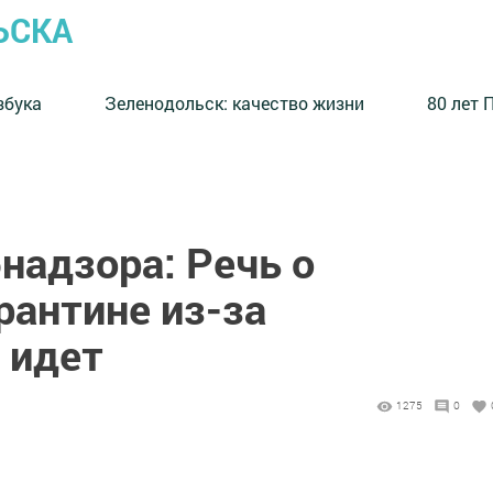
ЬСКА
збука
⁠Зеленодольск: качество жизни
80 лет 
надзора: Речь о
рантине из-за
 идет
1275
0