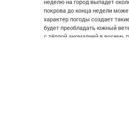
неделю на город выпадет окол
покрова до конца недели може
характер погоды создает такие
будет преобладать южный вете
с тёплой аномалией в восемь г
В ближайшие дни норма средне
составляет −11,5 градуса. По 
температуры будут слабо отри
11−12 градусов.
«Согласно уточненному Гидром
в Казани будет теплее климати
среднемесячная температура со
что весь месяц будет аномальн
половине февраля, сейчас пре