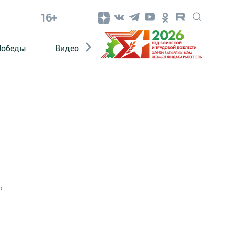
16+
Победы
Видео
Конкурсы
ЭтноДети
0