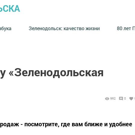
ЬСКА
збука
⁠Зеленодольск: качество жизни
80 лет 
ту «Зеленодольская
962
0
родаж - посмотрите, где вам ближе и удобнее