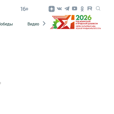
16+
Победы
Видео
Конкурсы
ЭтноДети
0