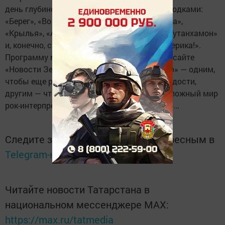
день глубиной образов, мелодическими находками:
«Берег», «Во время дождя», «Одинокая птица»,
«Крылья», «Апостол Андрей», «Дыханье», «Тутанхамон»
и, конечно, самую известную — «Гудбай, Америка!».
Программу можно будет увидеть на нашем сайте
«Новости Зеленодольска» в разделе «Видео» — одним,
чтобы еще раз окунуться в ощущения молодости,
другим — чтобы открыть для себя новый сложный мир
рок-интерпретации понятия «Русская душа»…
Следите за самым важным и интересным в
Telegram-канале
Татмедиа
Читайте новости Татарстана в
национальном мессенджере MАХ:
https://max.ru/tatmedia