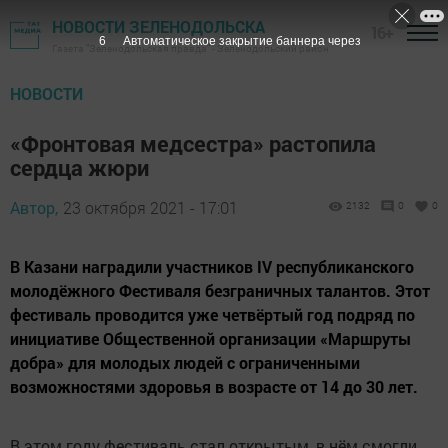
НОВОСТИ ЗЕЛЕНОДОЛЬСКА
16+
5
Автоматическое закрытие баннера через
Газета "Зеленодольская правда" - Зеленодольский район
НОВОСТИ
«Фронтовая медсестра» растопила
сердца жюри
Автор,
23 октября 2021 - 17:01
2132
0
0
В Казани наградили участников IV республиканского
молодёжного Фестиваля безграничных талантов. Этот
фестиваль проводится уже четвёртый год подряд по
инициативе Общественной организации «Маршруты
добра» для молодых людей с ограниченными
возможностями здоровья в возрасте от 14 до 30 лет.
В этом году фестиваль стал открытым, в нём смогли