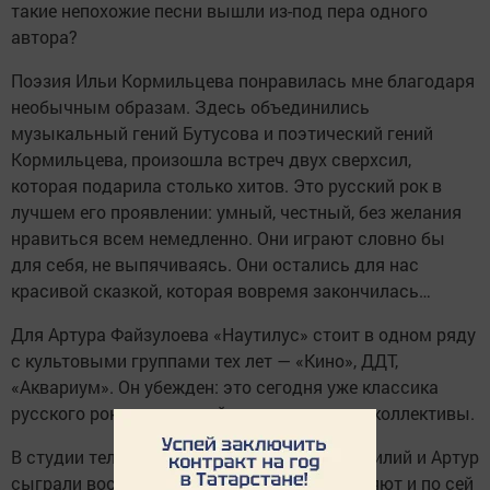
такие непохожие песни вышли из-под пера одного
автора?
Поэзия Ильи Кормильцева понравилась мне благодаря
необычным образам. Здесь объединились
музыкальный гений Бутусова и поэтический гений
Кормильцева, произошла встреч двух сверхсил,
которая подарила столько хитов. Это русский рок в
лучшем его проявлении: умный, честный, без желания
нравиться всем немедленно. Они играют словно бы
для себя, не выпячиваясь. Они остались для нас
красивой сказкой, которая вовремя закончилась…
Для Артура Файзулоева «Наутилус» стоит в одном ряду
с культовыми группами тех лет — «Кино», ДДТ,
«Аквариум». Он убежден: это сегодня уже классика
русского рока, на которой выросли многие коллективы.
В студии телекомпании «Зеленый Дол» Василий и Артур
сыграли восемь песен — тех, которые цепляют и по сей