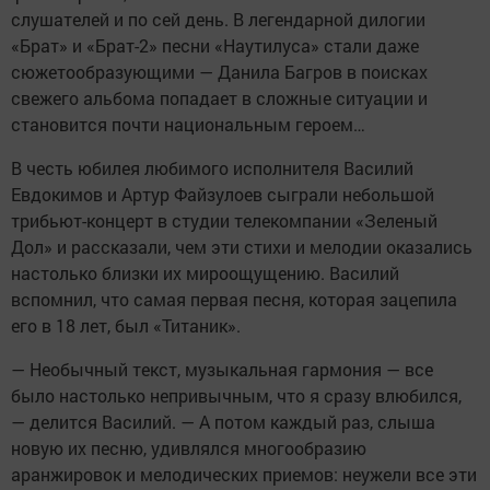
слушателей и по сей день. В легендарной дилогии
«Брат» и «Брат-2» песни «Наутилуса» стали даже
сюжетообразующими — Данила Багров в поисках
свежего альбома попадает в сложные ситуации и
становится почти национальным героем…
В честь юбилея любимого исполнителя Василий
Евдокимов и Артур Файзулоев сыграли небольшой
трибьют-концерт в студии телекомпании «Зеленый
Дол» и рассказали, чем эти стихи и мелодии оказались
настолько близки их мироощущению. Василий
вспомнил, что самая первая песня, которая зацепила
его в 18 лет, был «Титаник».
— Необычный текст, музыкальная гармония — все
было настолько непривычным, что я сразу влюбился,
— делится Василий. — А потом каждый раз, слыша
новую их песню, удивлялся многообразию
аранжировок и мелодических приемов: неужели все эти