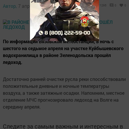
Автор,
7 апреля 2016 - 07:04
1295
0
0
По информации Вязовской метеостанции, в ночь с
шестого на седьмое апреля на участке Куйбышевского
водохранилища в районе Зеленодольска прошёл
ледоход.
Достаточно ранней очистке русла реки способствовали
положительные дневные и ночные температуры
воздуха, а также затяжные осадки. Напомним, местное
отделение МЧС прогнозировало ледоход на Волге на
середину апреля.
Следите за самым важным и интересным в