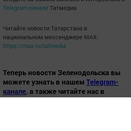
Telegram-канале
Татмедиа
Читайте новости Татарстана в
национальном мессенджере MАХ:
https://max.ru/tatmedia
Теперь
новости Зеленодольска вы
можете узнать в нашем
Telegram-
канале
,
а также читайте нас в
«Дзен»
.
Новости СМИ2