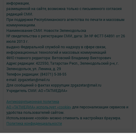
информации,
размещенной на сайте, возможна только с письменного согласия
редакций СМИ.
При поддержке Республиканского агентства по печати и массовым
коммуникациям.
Наименование СМИ: Новости Зеленодольска
№ свидетельства о регистрации СМИ, дата: Эл № ФС77-54891 от 26
июля 2013 г.
выдано Федеральной службой по надзору в сфере связи,
информационных технологий и массовых коммуникаций
ФИО главного редактора: Витовский Владимир Викторович
Адрес редакции: 422550, Татарстан Респ., Зеленодольский р-н, г.
Зеленодольск, ул. Ленина, д. 29
Телефон редакции: (84371) 5-38-55
e-mail: zpgazetan@mail.ru
Для сообщений о фактах коррупции zpgazetar@mail.ru
Учредитель СМИ: АО «ТАТМЕДИА»
Антикоррупционная политика
АО «ТАТМЕДИА» использует «cookie»
для персонализации сервисов и
удобства пользователей сайтом.
Использование «cookie» можно отменить в настройках браузера.
Политика конфиденциальности