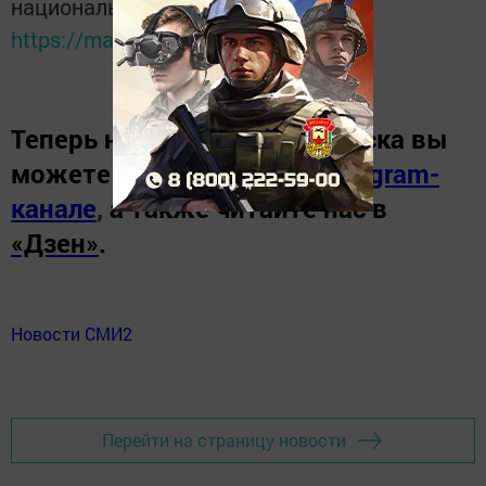
национальном мессенджере MАХ:
https://max.ru/tatmedia
Теперь
новости Зеленодольска вы
можете узнать в нашем
Telegram-
канале
,
а также читайте нас в
«Дзен»
.
Новости СМИ2
Перейти на страницу новости