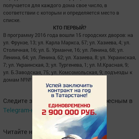
получается для каждого дома свое число, в
соответствии с которым и определяется место в
списке.
КТО ПЕРВЫЙ?
В программу 2016 года вошли 15 городских дворов: на
ул. Фрунзе, 13; ул. Карла Маркса, 57; ул. Хазиева, 4; ул.
Столичная, 16; ул. Б. Урманче, 16; ул. Ленина, 68; ул.
Ленина, 64; ул. Ленина, 62; ул. Хазиева, 8; ул. Украинская,
7; ул. Украинская, 3; ул. Тургенева, 1; ул. М.Красная, 9;
ул. Б.Заводская, 75; ул. Комсомольская, 9; подъезды к
домам №№ 3 и 7 по ул. Украинской.
Следите за самым важным и интересным в
Telegram-канале
Татмедиа
Читайте новости Татарстана в