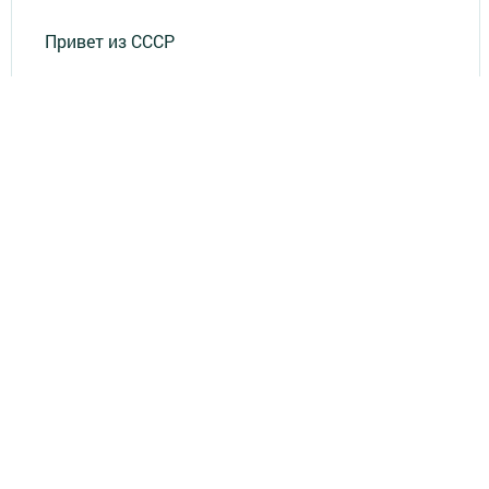
Привет из СССР
Зеленодольская красавица
Фотолетопись Героев
Летопись мужества
«Где эта улица, где этот дом?»
Лица эпохи
«Маяк» в нашей жизни
«Было - стало»
«По волнам памяти»