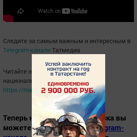
Следите за самым важным и интересным в
Telegram-канале
Татмедиа
Читайте новости Татарстана в
национальном мессенджере MАХ:
https://max.ru/tatmedia
Теперь
новости Зеленодольска вы
можете узнать в нашем
Telegram-