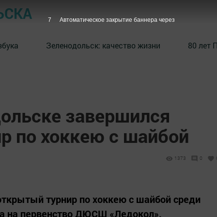
ЬСКА
6
Автоматическое закрытие баннера через
збука
⁠Зеленодольск: качество жизни
80 лет 
дольске завершился
р по хоккею с шайбой
1373
0
открытый турнир по хоккею с шайбой среди
а на первенство ДЮСШ «Ледокол».