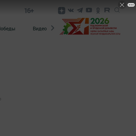
16+
Победы
Видео
Конкурсы
ЭтноДети
0