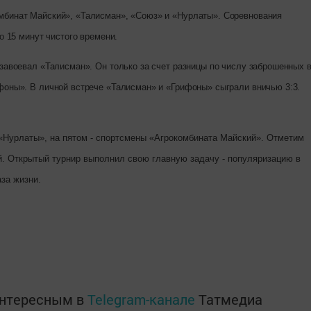
мбинат Майский», «Талисман», «Союз» и «Нурлаты». Соревнования
о 15 минут чистого времени.
завоевал «Талисман». Он только за счет разницы по числу заброшенных 
фоны». В личной встрече «Талисман» и «Грифоны» сыграли вничью 3:3.
«Нурлаты», на пятом - спортсмены «Агрокомбината Майский». Отметим
. Открытый турнир выполнил свою главную задачу - популяризацию в
за жизни.
интересным в
Telegram-канале
Татмедиа