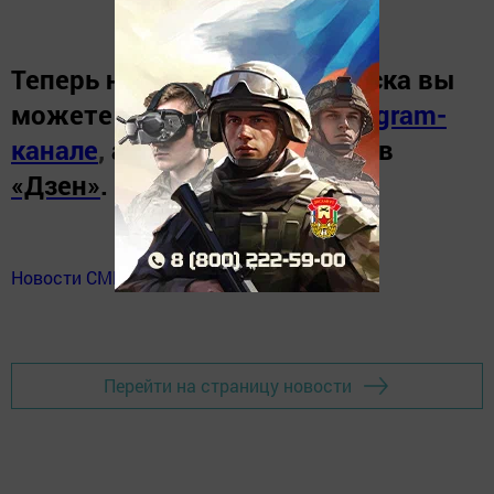
Теперь
новости Зеленодольска вы
можете узнать в нашем
Telegram-
канале
,
а также читайте нас в
«Дзен»
.
Новости СМИ2
Перейти на страницу новости