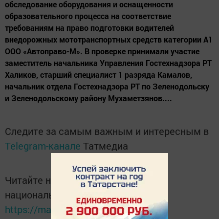
обследование оборудования и оснащенности
образовательного процесса на соответствие
требованиям на право подготовки водителей
внедорожных мототранспортных средств категории А1
ООО «Автоправо-М». В проверке принимали участие
заместитель начальника Управления Гостехнадзора РТ
Халиков, старший специалист 1 разряда Камалов,
начальник отдела Гостехнадзора РТ по Зеленодольску
и Зеленодольскому району Мухаметзянов....
Следите за самым важным и интересным в
Telegram-канале
Татмедиа
Читайте новости Татарстана в
национальном мессенджере MАХ:
https://max.ru/tatmedia