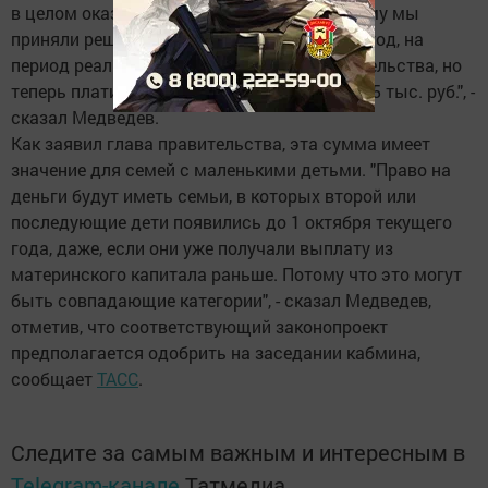
в целом оказалась востребованной. Поэтому мы
приняли решение ее продлить еще на один год, на
период реализации плана действий правительства, но
теперь платить будем несколько больше - 25 тыс. руб.", -
сказал Медведев.
Как заявил глава правительства, эта сумма имеет
значение для семей с маленькими детьми. "Право на
деньги будут иметь семьи, в которых второй или
последующие дети появились до 1 октября текущего
года, даже, если они уже получали выплату из
материнского капитала раньше. Потому что это могут
быть совпадающие категории", - сказал Медведев,
отметив, что соответствующий законопроект
предполагается одобрить на заседании кабмина,
сообщает
ТАСС
.
Следите за самым важным и интересным в
Telegram-канале
Татмедиа