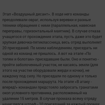
Этап «Воздушный десант». В ходе него команды
преодолевали овраг, используя веревки и разные
техники обращения с ними (параллельная, навесная
переправы, горизонтальный маятник). В случае отказа
учащегося от прохождения этапа, пусть даже это будет
хрупкая девочка-пятиклассница, весь отряд выполняет
20 приседаний. По моим наблюдениям, приседать ни
одной из команд не пришлось. А вот на этапе «По
топям и болотам» приседавшие были. Оно и понятно -
пройти заболоченный участок, не касаясь земли (для
этого на участке оборудовали жерди и кочки), не
каждому под силу. Но приседали по одному и только
после прохождения маршрута. На этапе «В атаку -
вперед!» командам предстояло забросать гранатами
окоп условного противника, расположенный на
удалении 15 метров. В случае промаха всему отряду
начислялся штраф - 10 приседаний за каждый промах.