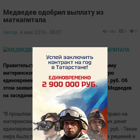
Медведев одобрил выплату из
маткапитала
Автор,
4 мая 2016 - 06:07
1482
0
0
Правительство продлит на 2016 год программу
материнского капитала, предусматривающую
единовременную выплату в размере 25 тыс. руб. Об
этом заявил премьер-министр РФ Дмитрий Медведев
на заседании правительства.
"В прошлом году родители, которые имеют право на
материнский капитал, могли получить из этих денег
единовременную выплату в размере 20 тыс. руб. - Такая
мера была принята в рамках антикризисных решений и