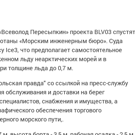
«Всеволод Пересыпкин» проекта BLV03 спустя
аботаны «Морским инженерным бюро». Суда
у Ice3, что предполагает самостоятельное
енном льду неарктических морей и в
и толщине льда до 0,7 м.
ольская правда" со ссылкой на пресс-службу
я обслуживания и доставки на берег
 специалистов, снабжения и имущества, а
графического обеспечения торгового
рного морского пути,.
 м, высота борта - 3,5 м, рабочая осадка - 2,5 м,