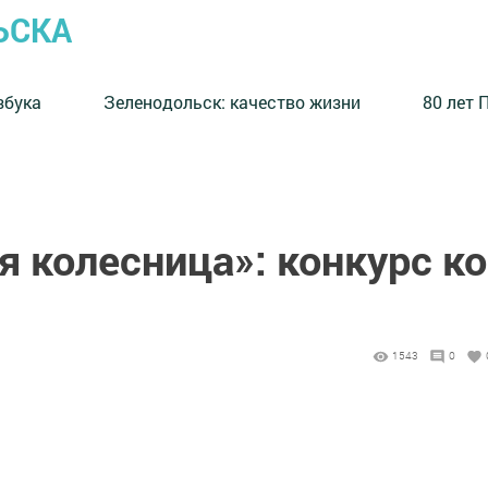
ЬСКА
збука
⁠Зеленодольск: качество жизни
80 лет 
 колесница»: конкурс ко
1543
0