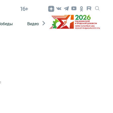
16+
Победы
Видео
Конкурсы
ЭтноДети
0