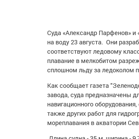
Суда «Александр Парфенов» и 
на воду 23 августа. Они разр
соответствуют ледовому класс
плавание в мелкобитом разреж
сплошном льду за ледоколом пр
Как сообщает газета "Зеленод
завода, суда предназначены дл
навигационного оборудования,
также других работ для гидро
мореплавания в акватории Севе
Длина судна - 35 м, ширина - 9,7