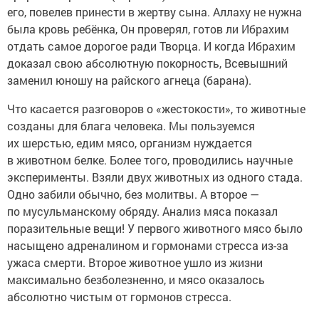
его, повелев принести в жертву сына. Аллаху не нужна
была кровь ребёнка, Он проверял, готов ли Ибрахим
отдать самое дорогое ради Творца. И когда Ибрахим
доказал свою абсолютную покорность, Всевышний
заменил юношу на райского агнеца (барана).
Что касается разговоров о «жестокости», то животные
созданы для блага человека. Мы пользуемся
их шерстью, едим мясо, организм нуждается
в животном белке. Более того, проводились научные
эксперименты. Взяли двух животных из одного стада.
Одно забили обычно, без молитвы. А второе —
по мусульманскому обряду. Анализ мяса показал
поразительные вещи! У первого животного мясо было
насыщено адреналином и гормонами стресса из-за
ужаса смерти. Второе животное ушло из жизни
максимально безболезненно, и мясо оказалось
абсолютно чистым от гормонов стресса.