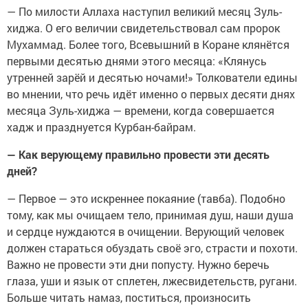
— По милости Аллаха наступил великий месяц Зуль-
хиджа. О его величии свидетельствовал сам пророк
Мухаммад. Более того, Всевышний в Коране клянётся
первыми десятью днями этого месяца: «Клянусь
утренней зарёй и десятью ночами!» Толкователи едины
во мнении, что речь идёт именно о первых десяти днях
месяца Зуль-хиджа — времени, когда совершается
хадж и празднуется Курбан-байрам.
— Как верующему правильно провести эти десять
дней?
— Первое — это искреннее покаяние (тавба). Подобно
тому, как мы очищаем тело, принимая душ, наши душа
и сердце нуждаются в очищении. Верующий человек
должен стараться обуздать своё эго, страсти и похоти.
Важно не провести эти дни попусту. Нужно беречь
глаза, уши и язык от сплетен, лжесвидетельств, ругани.
Больше читать намаз, поститься, произносить