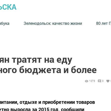
ЬСКА
збука
⁠Зеленодольск: качество жизни
80 лет 
ян тратят на еду
ного бюджета и более
1073
0
питании, отдыхе и приобретении товаров
етно выросла за 2015 год, сообщили