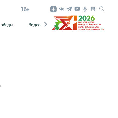
16+
Победы
Видео
Конкурсы
ЭтноДети
0