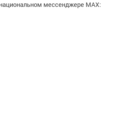
в национальном мессенджере MАХ:
льска вы можете узнать в нашем
 читайте нас в
«Дзен»
.