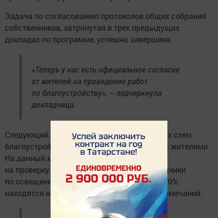
Задача по согласованию протоколов общих собраний
собственников, затронутая в трех предыдущих
докладах по программе, успешно завершена.
«Теперь у нас есть официальное согласие
от жителей на проведение работ
по благоустройству», — подчеркнула
докладчица.
Следующий этап — это подготовка итоговых схем
благоустройства для предстоящих встреч с жителями.
На данный момент все 560 схем загружены
на проверку. Технический заказчик и подрядчики
по освещению проверяют 29% схем, а еще 20%
находятся на доработке после получения замечаний.