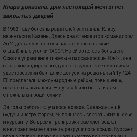
Клара доказала: для настоящей мечты нет
закрытых дверей
В 1962 году болезнь родителей заставила Клару
вернуться в Казань. Здесь она становится командиром
Ан-2, доставляя почту и пассажиров в самые
отдалённые уголки ТАССР. Но ей хотелось большего.
Освоив управление тяжёлым пассажирским Ил-14, она
стала командиром воздушного судна. В её пилотском
удостоверении был даже допуск на реактивный Ту-124.
Ей предлагали международные рейсы, повышение,
но она отказывалась — нужно было быть рядом
с пожилыми родителями.
За годы работы случалось всякое. Однажды, ещё
будучи инструктором, ей пришлось спасать жизнь себе
и курсанту. Во время тренировки самолёт вошёл
в неуправляемое падение, разрушилось крыло. Курсант
впал в ступор. Клара по связи жёстко приказала ему