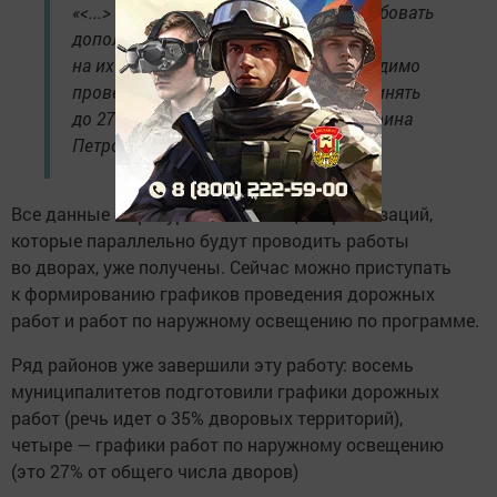
«<...> наличие замечаний может потребовать
дополнительного времени
на их исправление. Все схемы необходимо
проверить, устранить замечания и принять
до 27 марта», — обратила внимание Арина
Петрова.
Все данные от ресурсоснабжающих организаций,
которые параллельно будут проводить работы
во дворах, уже получены. Сейчас можно приступать
к формированию графиков проведения дорожных
работ и работ по наружному освещению по программе.
Ряд районов уже завершили эту работу: восемь
муниципалитетов подготовили графики дорожных
работ (речь идет о 35% дворовых территорий),
четыре — графики работ по наружному освещению
(это 27% от общего числа дворов)