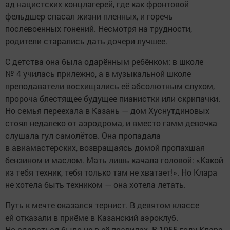
ад нацистских концлагерей, где как фронтовой
фельдшер спасал жизни пленных, и горечь
послевоенных гонений. Несмотря на трудности,
родители старались дать дочери лучшее.
С детства она была одарённым ребёнком: в школе
№ 4 училась прилежно, а в музыкальной школе
преподаватели восхищались её абсолютным слухом,
пророча блестящее будущее пианистки или скрипачки.
Но семья переехала в Казань — дом Хуснутдиновых
стоял недалеко от аэродрома, и вместо гамм девочка
слушала гул самолётов. Она пропадала
в авиамастерских, возвращаясь домой пропахшая
бензином и маслом. Мать лишь качала головой: «Какой
из тебя техник, тебя только там не хватает!». Но Клара
не хотела быть техником — она хотела летать.
Путь к мечте оказался тернист. В девятом классе
ей отказали в приёме в Казанский аэроклуб.
Но сдаваться было не в её правилах. В 1955 году Клара