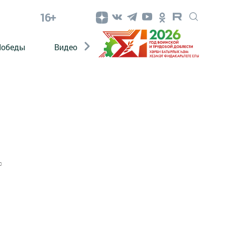
16+
Победы
Видео
Конкурсы
ЭтноДети
0