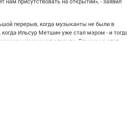
т нам присутствовать на открытии», - заявил
льшой перерыв, когда музыканты не были в
и, когда Ильсур Метшин уже стал мэром - и тогд
 хорошим изменениям города. Однако на этот
 от имени всех ее участников, они были
а переехать просто!» - эмоционально заявил
ар-информ".
интересным в
Telegram-канале
Татмедиа
в национальном мессенджере MАХ: