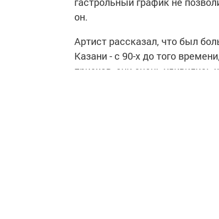
гастрольный график не позволи
он.
Артист рассказал, что был бо
Казани - с 90-х до того времен
приехав, они очень удивились
раз, как сообщил лидер группы
буквально ошеломлены.
«Черт возьми, мне хочется сюд
Андрей Макаревич, пишет "Тат
Следите за самым важным и 
Читайте новости Татарстана 