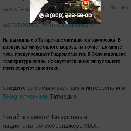
Автор,
14 мая 2016 - 11:42
885
0
0
На выходные в Татарстане ожидаются заморозки. В
воздухе до минус одного мороза, на почве - до минус
трех, предупреждает Гидрометцентр. В Зеленодольске
температура почвы не опустится ниже минус одного,
прогнозируют синоптики.
Следите за самым важным и интересным в
Telegram-канале
Татмедиа
Читайте новости Татарстана в
национальном мессенджере MАХ: