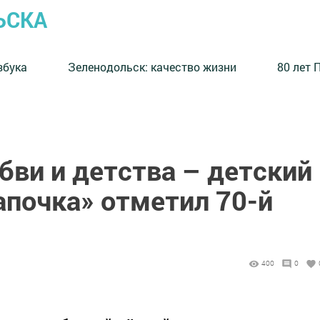
ЬСКА
збука
⁠Зеленодольск: качество жизни
80 лет 
бви и детства – детский
апочка» отметил 70-й
400
0