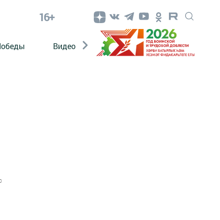
16+
Победы
Видео
Конкурсы
ЭтноДети
0