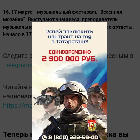
16, 17 марта - музыкальный фестиваль "Весенняя
мозайка". Выступают учащиеся, преподаватели
музыкальной школы, а также приглашённые артисты.
Начало в 17.00. Вход свободный.
Следите за самым важным и интересным в
Telegram-канале
Татмедиа
Читайте новости Татарстана в
национальном мессенджере MАХ:
https://max.ru/tatmedia
Теперь
новости Зеленодольска вы