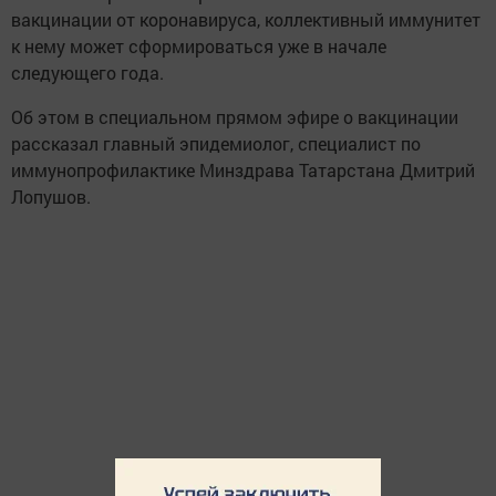
вакцинации от коронавируса, коллективный иммунитет
к нему может сформироваться уже в начале
следующего года.
Об этом в специальном прямом эфире о вакцинации
рассказал главный эпидемиолог, специалист по
иммунопрофилактике Минздрава Татарстана Дмитрий
Лопушов.