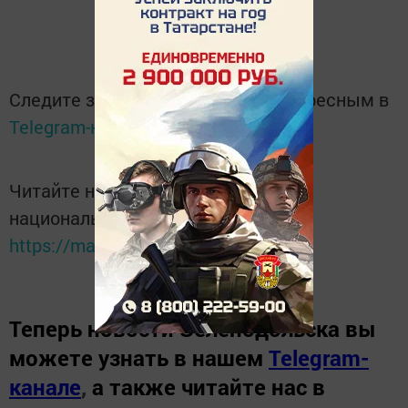
Следите за самым важным и интересным в
Telegram-канале
Татмедиа
Читайте новости Татарстана в
национальном мессенджере MАХ:
https://max.ru/tatmedia
Теперь
новости Зеленодольска вы
можете узнать в нашем
Telegram-
канале
,
а также читайте нас в