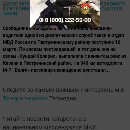
Сообщение о нападении на 40-летнюю женщину-
водителя одной из диспетчерских служб такси в отдел
МВД России по Пестречинскому району поступило 16
марта. По словам пострадавшей, в тот день она на
своем «Хундай Солярис» выполняла с клиентом рейс из
Казани в Пестречинский район. На 846 км автодороги
М-7 «Волга» пассажир неожиданно приставил...
Следите за самым важным и интересным в
Telegram-канале
Татмедиа
Читайте новости Татарстана в
национальном мессенджере MАХ: