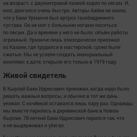
на возраст, с двухметровой палкой ходил по лесам. И,
мол, двигался очень быстро. Авторы байки не знали,
что у Баки Урманче был артроз тазобедренного
сустава. Он не мог с больными ногами носиться
по лесам. Да и времени у него не было: объём работы
огромный. Урманче лишь эпизодически приезжал
из Казани, где трудился в мастерской, сроки были
сжатые. Мы не успели создать мемориальный
комплекс к дате, открыли его только в 1979 году.
Живой свидетель
В Кырлай Баки Идрисович приезжал, когда надо было
решать важные вопросы, и обычно в тот же день
уезжал. С ночёвкой оставался лишь пару раз. Однажды
мы вместе парились в деревенской бане в Новом
Кырлае. 78-летний Баки Идрисович парился так, что
я не выдерживал и убегал.