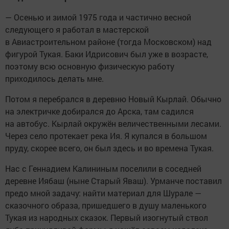
— Осенью и зимой 1975 года и частично весной
следующего я работал в мастерской
в Авиастроительном районе (тогда Московском) над
фигурой Тукая. Баки Идрисович был уже в возрасте,
поэтому всю основную физическую работу
приходилось делать мне.
Потом я перебрался в деревню Новый Кырлай. Обычно
на электричке добирался до Арска, там садился
на автобус. Кырлай окружён величественными лесами.
Через село протекает река Ия. Я купался в большом
пруду, скорее всего, он был здесь и во времена Тукая.
Нас с Геннадием Калининым поселили в соседней
деревне Иябаш (ныне Старый Яваш). Урманче поставил
предо мной задачу: найти материал для Шурале —
сказочного образа, пришедшего в душу маленького
Тукая из народных сказок. Первый изогнутый ствол