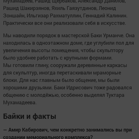
Мухамадеев, Рашид Щербаков, Александр Данилов,
Рашид Шакирзянов, Яхиль Гаязутдинов, Леонид
Зоншайн, Ильгизар Рахматуллин, Геннадий Калинин.
Практически все они реализовали себя в искусстве.
Мы наводили порядок в мастерской Баки Урманче. Она
находилась в одноэтажном доме, где углубили пол для
увеличения высоты помещения, чтобы скульптору
было удобнее работать с крупными формами.
Мы готовили глину, сооружали деревянные каркасы
для скульптур, иногда перетаскивали мраморные
блоки. Для нас главным было общение, мы были
хорошими друзьями. Баки Идрисович тоже радовался
общению с молодёжью, особенно выделял Туктара
Мухамадеева.
Байки и факты
— Амир Кабирович, чем конкретно занимались вы при
создании мемориального комплекса?