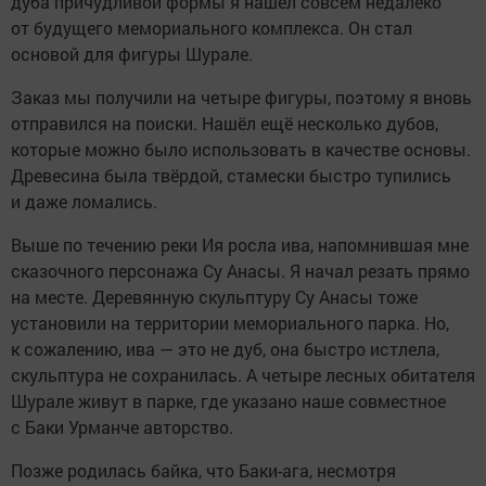
дуба причудливой формы я нашёл совсем недалеко
от будущего мемориального комплекса. Он стал
основой для фигуры Шурале.
Заказ мы получили на четыре фигуры, поэтому я вновь
отправился на поиски. Нашёл ещё несколько дубов,
которые можно было использовать в качестве основы.
Древесина была твёрдой, стамески быстро тупились
и даже ломались.
Выше по течению реки Ия росла ива, напомнившая мне
сказочного персонажа Су Анасы. Я начал резать прямо
на месте. Деревянную скульптуру Су Анасы тоже
установили на территории мемориального парка. Но,
к сожалению, ива — это не дуб, она быстро истлела,
скульптура не сохранилась. А четыре лесных обитателя
Шурале живут в парке, где указано наше совместное
с Баки Урманче авторство.
Позже родилась байка, что Баки-ага, несмотря