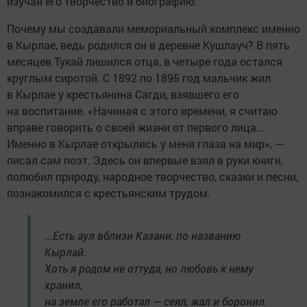
изучая его творчество и биографию.
Почему мы создавали мемориальный комплекс именно
в Кырлае, ведь родился он в деревне Кушлауч? В пять
месяцев Тукай лишился отца, в четыре года остался
круглым сиротой. С 1892 по 1895 год мальчик жил
в Кырлае у крестьянина Сагди, взявшего его
на воспитание. «Начиная с этого времени, я считаю
вправе говорить о своей жизни от первого лица...
Именно в Кырлае открылись у меня глаза на мир», —
писал сам поэт. Здесь он впервые взял в руки книги,
полюбил природу, народное творчество, сказки и песни,
познакомился с крестьянским трудом.
...Есть аул вблизи Казани, по названию
Кырлай.
Хоть я родом не оттуда, но любовь к нему
хранил,
на земле его работал — сеял, жал и боронил.