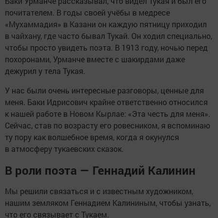
Баки Урманче рассказывал, что видел Тукая и был его
почитателем. В годы своей учёбы в медресе
«Мухаммадия» в Казани он каждую пятницу приходил
в чайхану, где часто бывал Тукай. Он ходил специально,
чтобы просто увидеть поэта. В 1913 году, ночью перед
похоронами, Урманче вместе с шакирдами даже
дежурил у тела Тукая.
У нас были очень интересные разговоры, ценные для
меня. Баки Идрисович крайне ответственно относился
к нашей работе в Новом Кырлае: «Эта честь для меня».
Сейчас, став по возрасту его ровесником, я вспоминаю
ту пору как волшебное время, когда я окунулся
в атмосферу тукаевских сказок.
В роли поэта — Геннадий Калинин
Мы решили связаться и с известным художником,
нашим земляком Геннадием Калининым, чтобы узнать,
что его связывает с Тукаем.