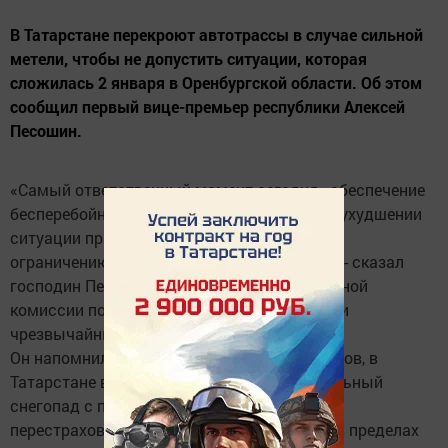
В Татарстане перекроют автотрассы в случае сильной
метели, чтобы не допустить ситуации, которая
сложилась 2 января в Оренбургской области. Об этом
сообщил первый вице-премьер республики Алексей
Песошин.
«Самый ответственный момент сегодня - обеспечение
бесперебойного движения транспорта, при ухудшении
ситуации придется принимать меры по его
ограничению или прекращению движения», - сказал
господин Песошин на заседании региональной
комиссии по предупреждению и ликвидации
чрезвычайных ситуаций.
Он напомнил, что, по прогнозам метеорологов, в
Татарстане в ближайшие дни возможен сильный
снегопад с порывистым ветром. "Лучше
перестраховаться и оставить автомобили в пределах