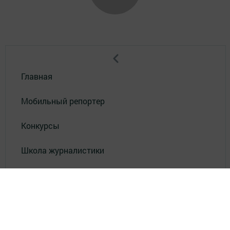
Главная
Мобильный репортер
Конкурсы
Школа журналистики
Видео
Реклама в газете "Наш Зеленый Дол"
Реклама на ТВ