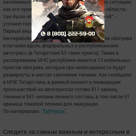
населенных пунктов и не допустить развития ситуации,
как это произошло 2 января в Оренбургской области, -
там были обмороженные и один человек погиб", -
уточнил господин Песошин.
Первый вице-премьер поручил обеспечить
бесперебойную работу стационарных пунктов обогрева
и питания вдоль федеральных и республиканских
автотрасс (в Татарстане 53 таких пункта). Также в
распоряжении МЧС республики имеется 13 мобильных
пунктов обогрева, которые при необходимости будут
развернуты в местах скопления техники. Как сообщили
в МЧС Татарстана, в данный момент к ликвидации
происшествий на автотрассах готово 811 единиц
техники и 941 человек личного состава, в том числе 51
единица тяжелой техники для эвакуации.
По материалам:
"TatPressa"
.
Следите за самым важным и интересным в