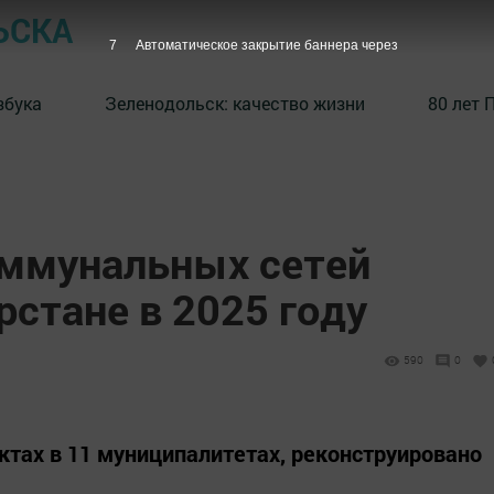
ЬСКА
6
Автоматическое закрытие баннера через
збука
⁠Зеленодольск: качество жизни
80 лет 
оммунальных сетей
рстане в 2025 году
590
0
тах в 11 муниципалитетах, реконструировано