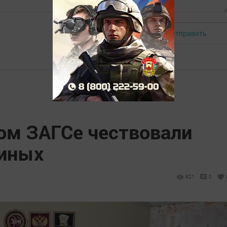
Отправить
Авторизоваться
ом ЗАГСе чествовали
киных
821
0