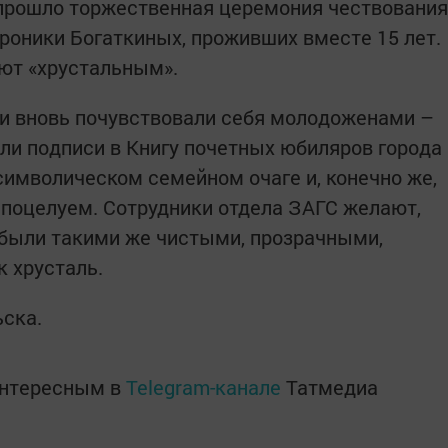
 прошло торжественная церемония чествования
роники Богаткиных, проживших вместе 15 лет.
ют «хрустальным».
ги вновь почувствовали себя молодоженами –
ли подписи в Книгу почетных юбиляров города
символическом семейном очаге и, конечно же,
поцелуем. Сотрудники отдела ЗАГС желают,
были такими же чистыми, прозрачными,
к хрусталь.
ска.
интересным в
Telegram-канале
Татмедиа