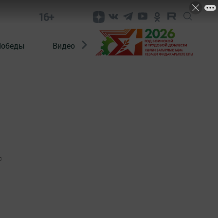
16+
Победы
Видео
Конкурсы
ЭтноДети
0