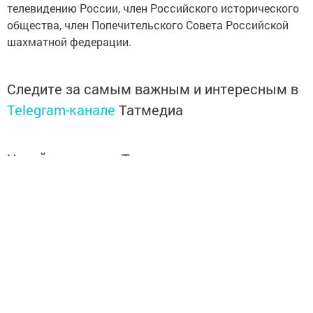
телевидению России, член Российского исторического
общества, член Попечительского Совета Российской
шахматной федерации.
Следите за самым важным и интересным в
Telegram-канале
Татмедиа
Читайте новости Татарстана в
национальном мессенджере MАХ:
https://max.ru/tatmedia
Теперь
новости Зеленодольска вы
можете узнать в нашем
Telegram-
канале
,
а также читайте нас в