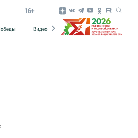
16+
Победы
Видео
Конкурсы
ЭтноДети
0