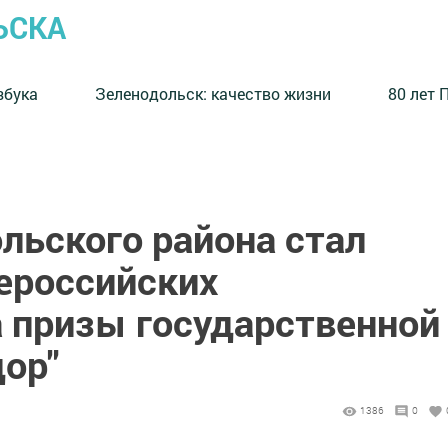
ЬСКА
збука
⁠Зеленодольск: качество жизни
80 лет 
льского района стал
ероссийских
а призы государственной
ор"
1386
0