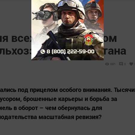
я всех: под прицелом
ельхозземли Татарстана
681
0
ались под прицелом особого внимания. Тысячи
усором, брошенные карьеры и борьба за
ель в оборот – чем обернулась для
нодательства масштабная ревизия?