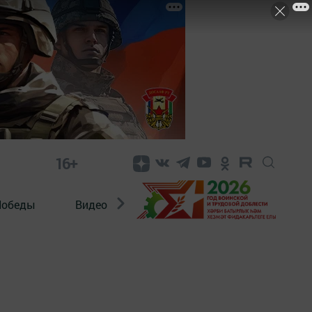
16+
Победы
Видео
Конкурсы
ЭтноДети