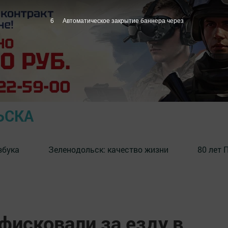
5
Автоматическое закрытие баннера через
ЬСКА
збука
⁠Зеленодольск: качество жизни
80 лет 
фисковали за езду в