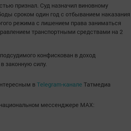
стью признал. Суд назначил виновному
боды сроком один год с отбыванием наказания
огого режима с лишением права заниматься
правлением транспортными средствами на 2
 подсудимого конфискован в доход
 в законную силу.
интересным в
Telegram-канале
Татмедиа
в национальном мессенджере MАХ: