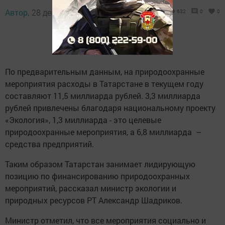
Автор,
28 декабря 2021 - 15:27
632
0
0
По предварительным данным, на природоохранные
мероприятия расходы в Татарстане в текущем году
составляют 11,5 миллиарда рублей. 3,3 миллиарда
рублей привлечены благодаря национальному проекту
«Экология», 1,3 миллиарда - это целевые
природоохранные мероприятия, а 6,8 миллиарда –
средства предприятий.
Таким образом Татарстан занимает лидирующую
позицию по финансированию природоохранных
мероприятий, рассказал министр экологии и
природных ресурсов РТ Александр Шадриков.
Министр отметил, что все мероприятия социально и