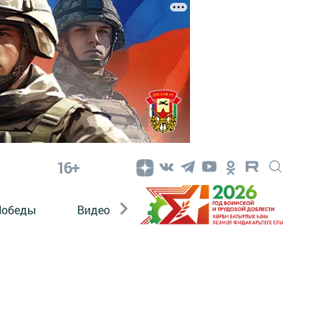
16+
Победы
Видео
Конкурсы
ЭтноДети