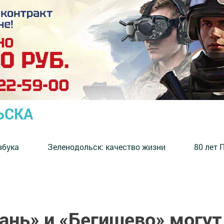
ЬСКА
збука
⁠Зеленодольск: качество жизни
80 лет 
ань» и «Бегишево» могут