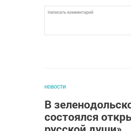
НОВОСТИ
В зеленодольск
состоялся откр
русской души»