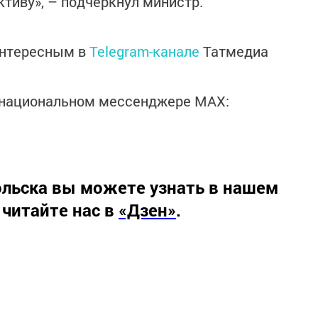
тиву», – подчеркнул министр.
интересным в
Telegram-канале
Татмедиа
в национальном мессенджере MАХ:
льска вы можете узнать в нашем
 читайте нас в
«Дзен»
.