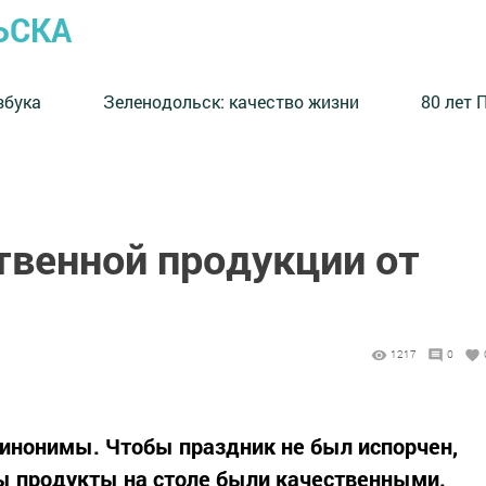
ЬСКА
збука
⁠Зеленодольск: качество жизни
80 лет 
твенной продукции от
1217
0
 синонимы. Чтобы праздник не был испорчен,
бы продукты на столе были качественными.