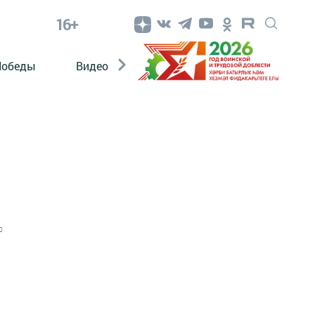
16+
Победы
Видео
Конкурсы
ЭтноДети
0