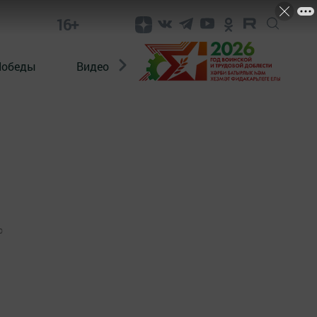
16+
Победы
Видео
Конкурсы
ЭтноДети
0