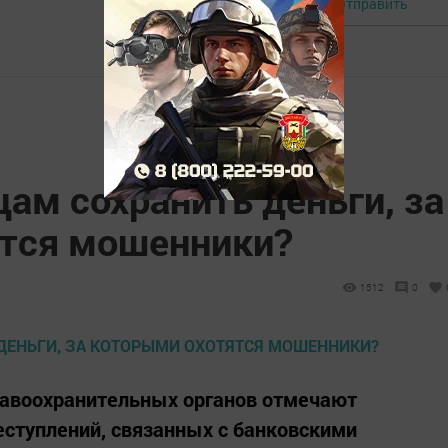
Отправить
Авторизоваться
ам сохранить деньги, за
тся мошенники?
1512
0
равоохранительных органов отмечают
еступлений, связанных с банковскими