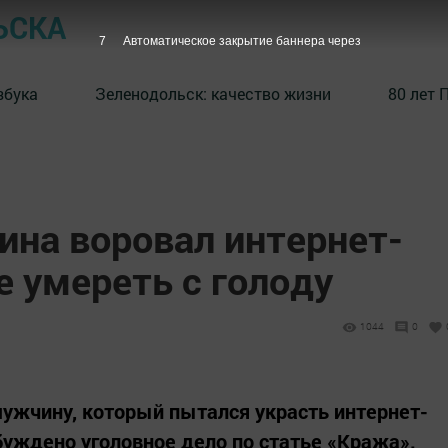
ЬСКА
6
Автоматическое закрытие баннера через
збука
⁠Зеленодольск: качество жизни
80 лет 
ина воровал интернет-
е умереть с голоду
1044
0
ужчину, который пытался украсть интернет-
буждено уголовное дело по статье «Кража».