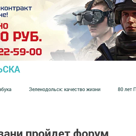
ЬСКА
збука
⁠Зеленодольск: качество жизни
80 лет 
азани пройдет форум