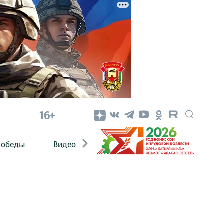
16+
Победы
Видео
Конкурсы
ЭтноДети