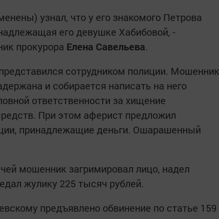
менены) узнал, что у его знакомого Петрова
инадлежащая его девушке Хабибовой, -
ник прокурора
Елена Савельева
.
 представился сотрудником полиции. Мошенни
адержана и собирается написать на него
оловной ответственности за хищение
редств. При этом аферист предложил
иции, принадлежащие деньги. Ошарашенный
речей мошенник загримировал лицо, надел
едал жулику 225 тысяч рублей.
евскому предъявлено обвинение по статье 159