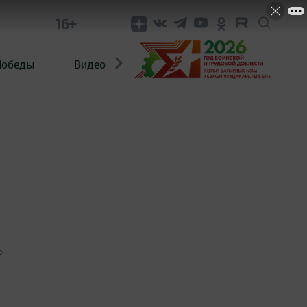
16+
Победы
Видео
Конкурсы
ЭтноДети
0