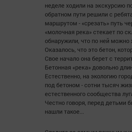
неделе ходили на экскурсию по
обратном пути решили с ребят
маршрутом - «срезать» путь чер
«молочная река» стекает по ск
обнаружили, что по ней можно 
Оказалось, что это бетон, кот
Свое начало она берет с терри
Бетонная «река» довольно дли
Естественно, на экологию гор
под бетоном - сотни тысяч жиз
естественного сообщества луга
Честно говоря, перед детьми б
нашли такое...
Следите за самым важным и 