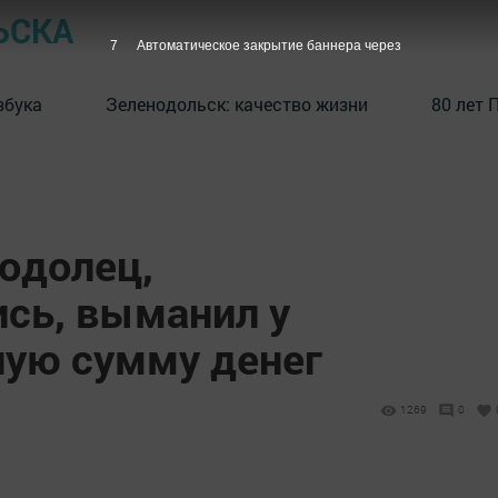
ЬСКА
6
Автоматическое закрытие баннера через
збука
⁠Зеленодольск: качество жизни
80 лет 
одолец,
сь, выманил у
ную сумму денег
1269
0