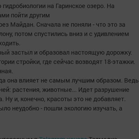
 гидробиологии на Гаринское озеро. На
ами пойти другим
ез Майдан. Сначала не поняли - что это за
лону, потом спустились вниз и с удивлением
ходить.
орый застыл и образовал настоящую дорожку.
тории стройки, где сейчас возводят 18-этажки.
нная.
ода она влияет не самым лучшим образом. Ведь
ней: растения, животные... Идет разрушение
. Ну и, конечно, красоты это не добавляет.
ыло неудобно - пошли экологию изучать, а
интересным в
Telegram-канале
Татмедиа