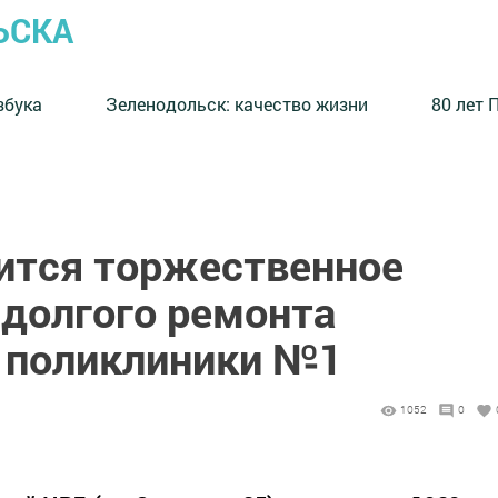
ЬСКА
збука
⁠Зеленодольск: качество жизни
80 лет 
оится торжественное
 долгого ремонта
 поликлиники №1
1052
0