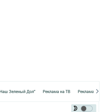
"Наш Зеленый Дол"
Реклама на ТВ
Реклама в газете