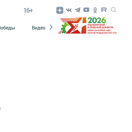
16+
Победы
Видео
Конкурсы
ЭтноДети
0