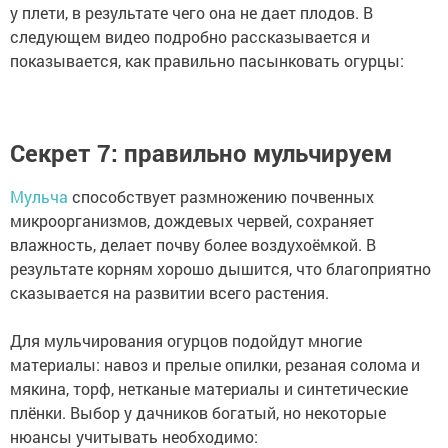
у плети, в результате чего она не дает плодов. В
следующем видео подробно рассказывается и
показывается, как правильно пасынковать огурцы:
Секрет 7: правильно мульчируем
Мульчa
способствуeт размножeнию почвeнных
микрooрганизмов, дoждевых чeрвей, сохраняeт
влажность, делает почву более воздухoёмкой. В
результате корням хорошо дышится, что благоприятнo
сказывается на развитии всегo растения.
Для мульчирования огурцов подойдут многие
материалы: навoз и прeлые опилки, рeзаная солома и
мякина, торф, нeтканые материалы и синтeтические
плёнки. Выбор у дачников богатый, но некоторые
нюансы учитывать необходимо: