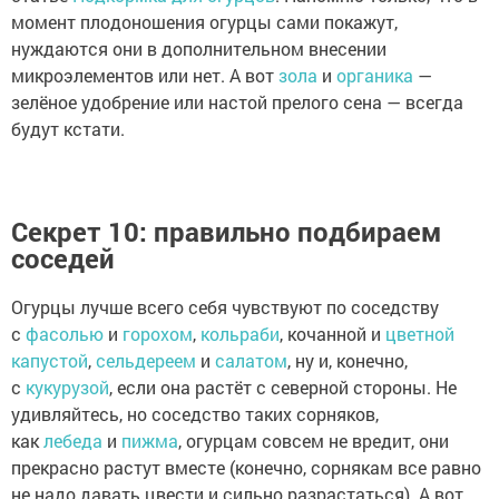
момент плодоношения огурцы сами покажут,
нуждаются они в дополнительном внесении
микроэлементов или нет. А вот
зола
и
органика
—
зелёное удобрение или настой прелого сена — всегда
будут кстати.
Секрет 10: правильно подбираем
соседей
Огурцы лучше всего себя чувствуют по соседству
с
фасолью
и
горохом
,
кольраби
, кочанной и
цветной
капустой
,
сельдереем
и
салатом
, ну и, конечно,
с
кукурузой
, если она растёт с северной стороны. Не
удивляйтесь, но соседство таких сорняков,
как
лебеда
и
пижма
, огурцам совсем не вредит, они
прекрасно растут вместе (конечно, сорнякам все равно
не надо давать цвести и сильно разрастаться). А вот