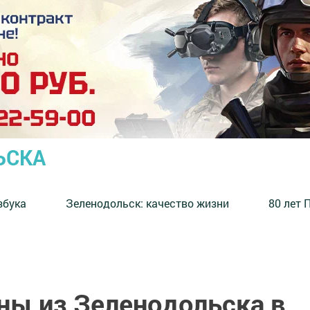
ЬСКА
збука
⁠Зеленодольск: качество жизни
80 лет 
ны из Зеленодольска в