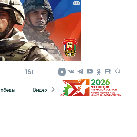
16+
Победы
Видео
Конкурсы
ЭтноДети