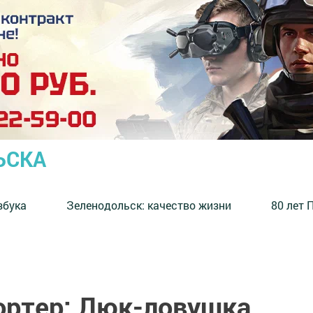
ЬСКА
збука
⁠Зеленодольск: качество жизни
80 лет 
ртер: Люк-ловушка