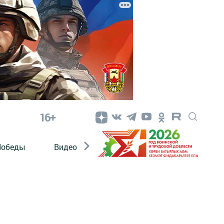
16+
Победы
Видео
Конкурсы
ЭтноДети