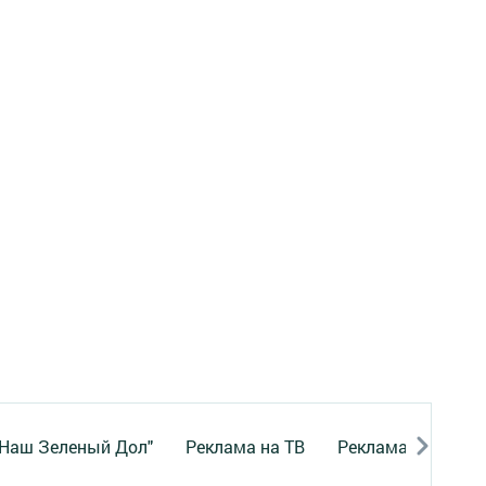
"Наш Зеленый Дол"
Реклама на ТВ
Реклама в газете