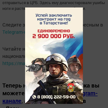
отправиться в ЦРБ. Здесь ему диагностировали ушибы
ноги и растяжение пальца связок левой руки.
Следите за самым важным и интересным в
Telegram-канале
Татмедиа
Читайте новости Татарстана в
национальном мессенджере MАХ:
https://max.ru/tatmedia
Теперь
новости Зеленодольска вы
можете узнать в нашем
Telegram-
канале
,
а также читайте нас в